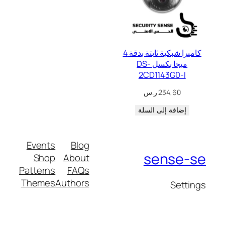
كاميرا شبكية ثابتة بدقة 4
ميجا بكسل DS-
2CD1143G0-I
234,60
ر.س
إضافة إلى السلة
Events
Blog
sense-se
Shop
About
Patterns
FAQs
Themes
Authors
Settings