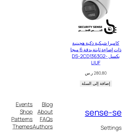
كاميرا شبكية ذكية هجينية
ذات إضاءة ثابتة بدقة 6 ميجا
بكسل DS-2CD1363G2-
LIUF
280,80
ر.س
إضافة إلى السلة
Events
Blog
sense-se
Shop
About
Patterns
FAQs
Themes
Authors
Settings