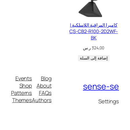
كاميرا المراقبة اللاسلكية |
CS-CB2-R100-2D2WF-
BK
324,00
ر.س
إضافة إلى السلة
Events
Blog
sense-se
Shop
About
Patterns
FAQs
Themes
Authors
Settings