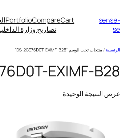
sense-
Cart
Compare
Portfolio
ال
se
تصاريح وزارة الداخلية
الرئيسية
/ منتجات تحت الوسم “DS-2CE76D0T-EXIMF-B28”
76D0T-EXIMF-B28
عرض النتيجة الوحيدة