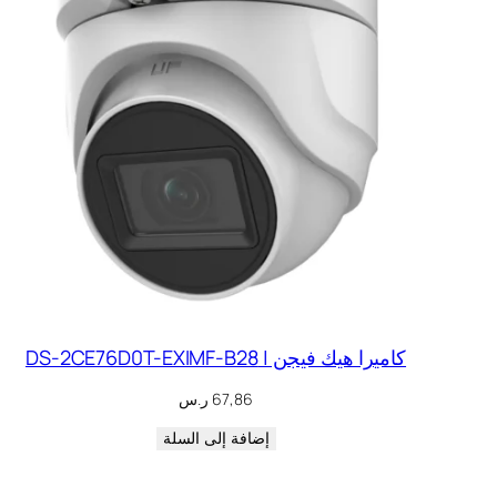
كاميرا هيك فيجن | DS-2CE76D0T-EXIMF-B28
67,86
ر.س
إضافة إلى السلة