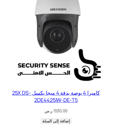
كاميرا 4 بوصة بدقة 4 ميجا بكسل 25X DS-
2DE4425IW-DE-T5
1.530,00
ر.س
إضافة إلى السلة