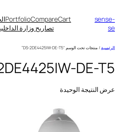
sense-
Cart
Compare
Portfolio
ال
se
تصاريح وزارة الداخلية
الرئيسية
/ منتجات تحت الوسم “DS-2DE4425IW-DE-T5”
2DE4425IW-DE-T5
عرض النتيجة الوحيدة