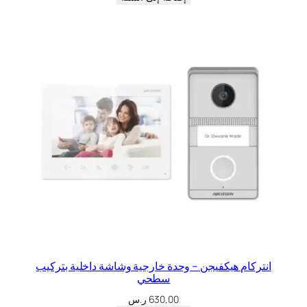
انتركام هيكفيجن – وحدة خارجية وشاشة داخلية بتركيب
سطحي
630,00
ر.س