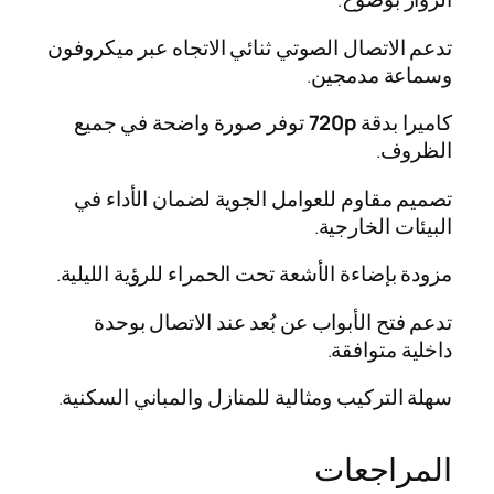
ن
–
تدعم الاتصال الصوتي ثنائي الاتجاه عبر ميكروفون
ل
وسماعة مدمجين.
و
ح
كاميرا بدقة
720p
توفر صورة واضحة في جميع
ة
الظروف.
خ
ا
تصميم مقاوم للعوامل الجوية لضمان الأداء في
ر
البيئات الخارجية.
ج
مزودة بإضاءة الأشعة تحت الحمراء للرؤية الليلية.
ي
ة
تدعم فتح الأبواب عن بُعد عند الاتصال بوحدة
م
داخلية متوافقة.
ز
و
سهلة التركيب ومثالية للمنازل والمباني السكنية.
د
ة
المراجعات
ب