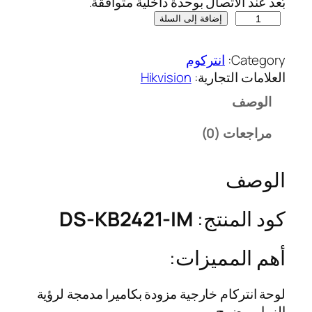
بُعد عند الاتصال بوحدة داخلية متوافقة.
ك
إضافة إلى السلة
م
ي
Category:
انتركوم
ة
العلامات التجارية:
Hikvision
ا
الوصف
ن
ت
مراجعات (0)
ر
ك
الوصف
ا
م
ه
كود المنتج:
DS-KB2421-IM
ي
ك
أهم المميزات:
ف
ي
لوحة انتركام خارجية مزودة بكاميرا مدمجة لرؤية
ج
الزوار بوضوح.