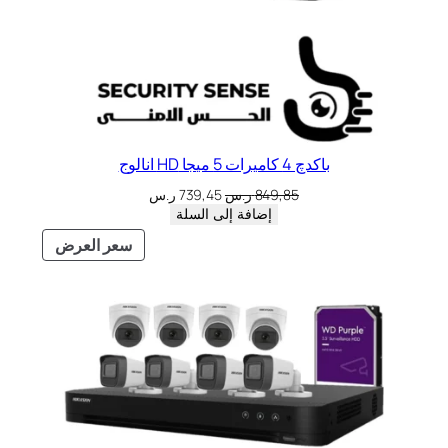
باكدچ 4 كاميرات 5 ميجا HD انالوج
849,85
ر.س
739,45
ر.س
إضافة إلى السلة
سعر العرض