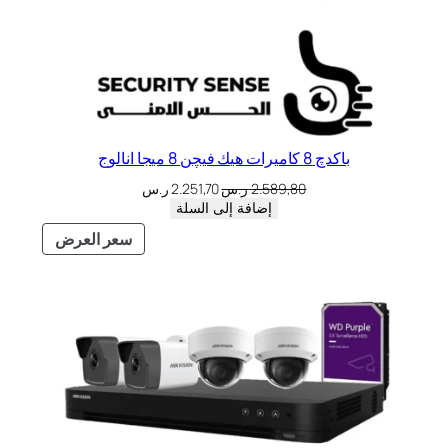
باكدچ 8 كاميرات هيك فيچن 8 ميجا انالوج
2.589,80
ر.س
2.251,70
ر.س
إضافة إلى السلة
سعر العرض