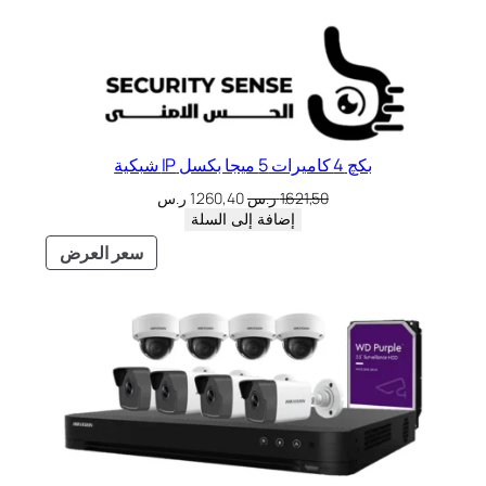
بكچ 4 كاميرات 5 ميجا بكسل IP شبكية
1.621,50
ر.س
1.260,40
ر.س
إضافة إلى السلة
سعر العرض