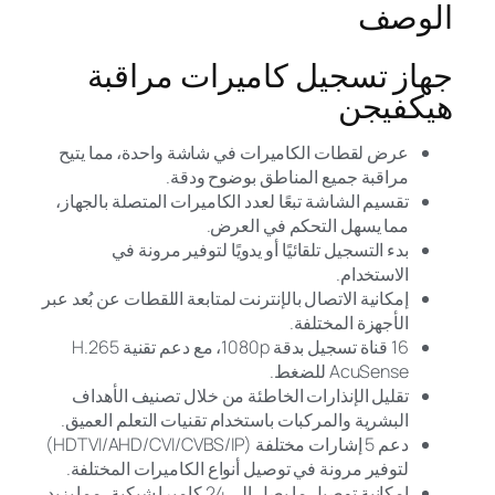
الوصف
جهاز تسجيل كاميرات مراقبة
هيكفيجن
عرض لقطات الكاميرات في شاشة واحدة، مما يتيح
مراقبة جميع المناطق بوضوح ودقة.
تقسيم الشاشة تبعًا لعدد الكاميرات المتصلة بالجهاز،
مما يسهل التحكم في العرض.
بدء التسجيل تلقائيًا أو يدويًا لتوفير مرونة في
الاستخدام.
إمكانية الاتصال بالإنترنت لمتابعة اللقطات عن بُعد عبر
الأجهزة المختلفة.
16 قناة تسجيل بدقة 1080p، مع دعم تقنية H.265
AcuSense للضغط.
تقليل الإنذارات الخاطئة من خلال تصنيف الأهداف
البشرية والمركبات باستخدام تقنيات التعلم العميق.
دعم 5 إشارات مختلفة (HDTVI/AHD/CVI/CVBS/IP)
لتوفير مرونة في توصيل أنواع الكاميرات المختلفة.
إمكانية توصيل ما يصل إلى 24 كاميرا شبكية، مما يزيد