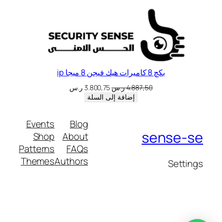
بكچ 8 كاميرات هيك فيجن 8 ميجا ip
4.887,50
ر.س
3.800,75
ر.س
إضافة إلى السلة
Events
Blog
sense-se
Shop
About
Patterns
FAQs
Themes
Authors
Settings