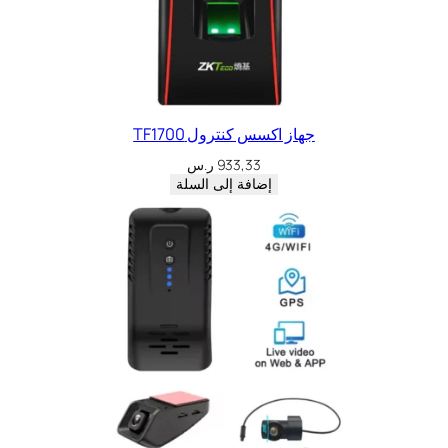
جهاز اكسس كنترول TF1700
933,33
ر.س
إضافة إلى السلة