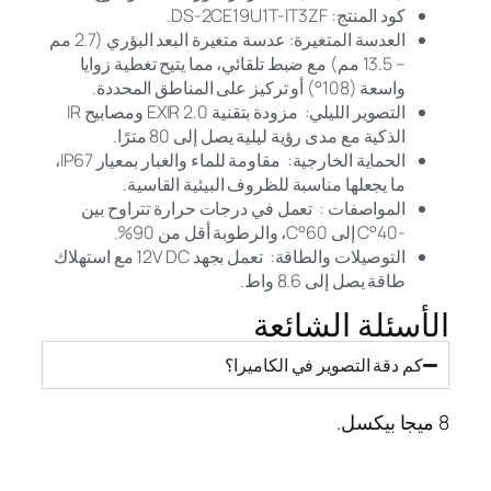
كود المنتج: DS-2CE19U1T-IT3ZF.
العدسة المتغيرة: عدسة متغيرة البعد البؤري (2.7 مم
– 13.5 مم) مع ضبط تلقائي، مما يتيح تغطية زوايا
واسعة (108°) أو تركيز على المناطق المحددة.
التصوير الليلي: مزودة بتقنية EXIR 2.0 ومصابيح IR
الذكية مع مدى رؤية ليلية يصل إلى 80 مترًا.
الحماية الخارجية: مقاومة للماء والغبار بمعيار IP67،
ما يجعلها مناسبة للظروف البيئية القاسية.
المواصفات : تعمل في درجات حرارة تتراوح بين
-40°C إلى 60°C، والرطوبة أقل من 90%.
التوصيلات والطاقة: تعمل بجهد 12V DC مع استهلاك
طاقة يصل إلى 8.6 واط.
الأسئلة الشائعة
كم دقة التصوير في الكاميرا؟
8 ميجا بيكسل.