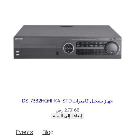
جهاز تسجيل كاميرات DS-7332HQHI-K4-STD
2.701,66
ر.س
إضافة إلى السلة
Events
Blog