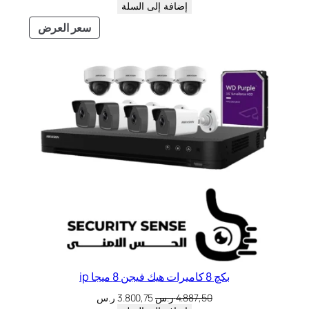
إضافة إلى السلة
سعر العرض
بكچ 8 كاميرات هيك فيجن 8 ميجا ip
4.887,50
ر.س
3.800,75
ر.س