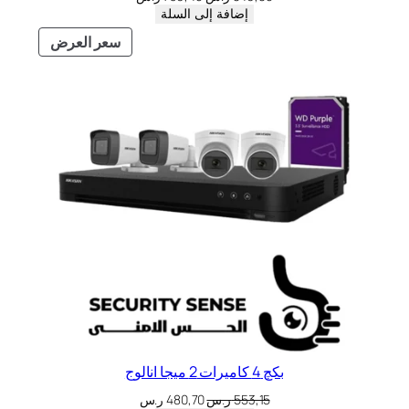
إضافة إلى السلة
سعر العرض
بكچ 4 كاميرات 2 ميجا انالوج
553,15
ر.س
480,70
ر.س