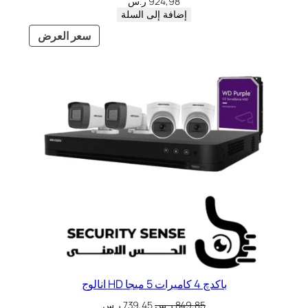
924,98
ر.س
إضافة إلى السلة
سعر العرض
باكدچ 4 كاميرات 5 ميجا HD انالوج
849,85
ر.س
739,45
ر.س