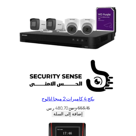
بكچ 4 كاميرات 2 ميجا انالوج
553,15
ر.س
480,70
ر.س
إضافة إلى السلة