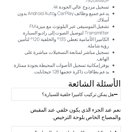
1920x440P.
تسجيل مزدوج عالي الجودة 4k.
يدعم جميع وظائف CarPlay وAndroid Auto بدون
أسلاك.
تشغيل الموسيقى عبر البلوتوث مع ميزة FM
Transmitter لتوصيل الصوت إلى راديو السيارة.
الكاميرا الأمامية تغطي 135° والخلفية 120° لتأمين
رؤية شاملة.
تسجيل مباشر لمتابعة التسجيلات مباشرة على
الهاتف.
يوفر إمكانية تسجيل الأصوات المحيطة بجودة ممتازة.
يدعم بطاقات ذاكرة حجمها 128 جيجابايت.
الأسئلة الشائعة
هل يمكن تركيب كاميرا خلفية للسيارة؟
نعم عند الجزء الذي يكون خلفي عند المقبض
والمصباح الخاص بلوحة الترخيص.