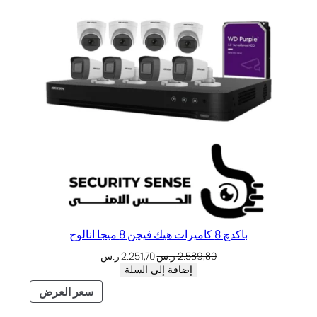
باكدچ 8 كاميرات هيك فيچن 8 ميجا انالوج
2.589,80
ر.س
2.251,70
ر.س
إضافة إلى السلة
سعر العرض