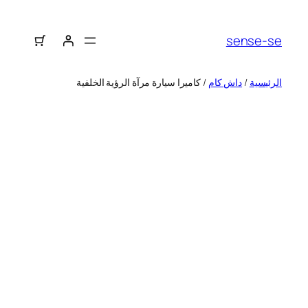
sense-se
الرئيسية
/
داش كام
/ كاميرا سيارة مرآة الرؤية الخلفية