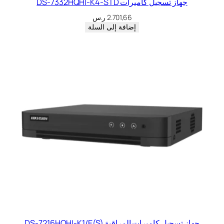
جهاز تسجيل كاميرات DS-7332HQHI-K4-STD
2.701,66
ر.س
إضافة إلى السلة
جهاز تسجيل كاميرات المراقبة DS-7216HQHI-K1/E(S)