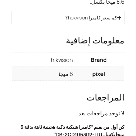
8,6 ميجا بكسل.
كم سعر كاميرا hokvision؟
معلومات إضافية
hikvision
Brand
pixel
6 ميجا
المراجعات
لا توجد مراجعات بعد.
كن أول من يقيم “كاميرا شبكية ذكية هجينية ثابتة بدقة 6
ميجا بكسل DS-2CD1063G2-LIU”