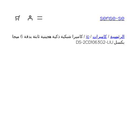
sense-se
الرئيسية
/
كاميرات
/
ip
/ كاميرا شبكية ذكية هجينية ثابتة بدقة 6 ميجا
بكسل DS-2CD1063G2-LIU