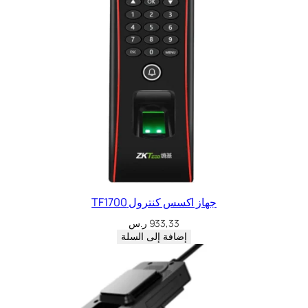
جهاز اكسس كنترول TF1700
933,33
ر.س
إضافة إلى السلة