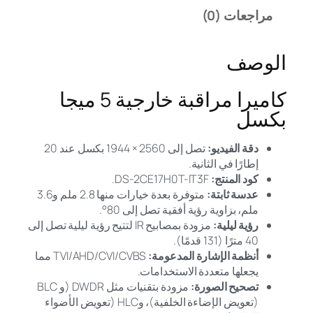
مراجعات (0)
الوصف
كاميرا مراقبة خارجية 5 ميجا
بكسل
دقة الفيديو:
تصل إلى 2560 × 1944 بكسل عند 20
إطارًا في الثانية.
كود المنتج:
DS-2CE17H0T-IT3F.
عدسة ثابتة:
متوفرة بعدة خيارات منها 2.8 ملم و3.6
ملم، بزاوية رؤية أفقية تصل إلى 80°.
رؤية ليلية:
مزودة بمصابيح IR لتتيح رؤية ليلية تصل إلى
40 مترًا (131 قدمًا).
أنظمة الإشارة المدعومة:
TVI/AHD/CVI/CVBS مما
يجعلها متعددة الاستخدامات.
تصحيح الصورة:
مزودة بتقنيات مثل DWDR (و BLC
(تعويض الإضاءة الخلفية)، وHLC (تعويض الأضواء