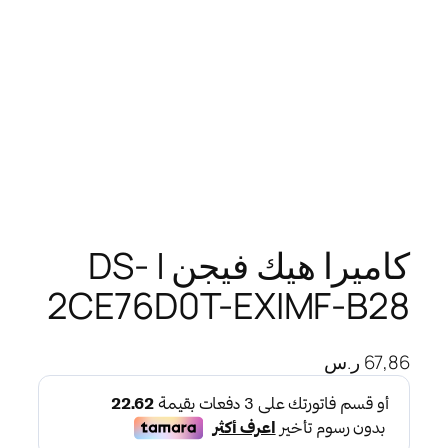
كاميرا هيك فيجن | DS-
2CE76D0T-EXIMF-B28
67,86
ر.س