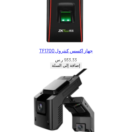
جهاز اكسس كنترول TF1700
933,33
ر.س
إضافة إلى السلة