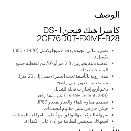
الوصف
كاميرا هيك فيجن | DS-
2CE76D0T-EXIMF-B28
تصوير عالي الجودة بدقة 2 ميجا بكسل (1920 × 1080
بكسل).
عدسة ثابتة بخيارين: 2.8 مم أو 3.6 مم لتغطية جميع
المساحات بدقة.
مدى رؤية بالأشعة تحت الحمراء يصل إلى 20 مترًا،
مما يضمن تصوير ليلي واضح.
دعم أربع إشارات قابلة للتبديل
(TVI/AHD/CVI/CVBS) عبر منفذ واحد.
تصميم مقاوم للماء والغبار بمعيار IP67.
هيكل خارجي متين مقاوم للصدمات.
سهولة التركيب والتوافق مع أنظمة المراقبة المختلفة.
استهلاك منخفض للطاقة مع أداء عالي الكفاءة.